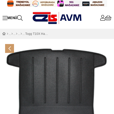
Togg T10X Halı Bagaj Havuzu (2023 Sonrası)