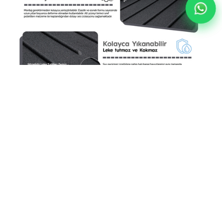
Togg T10X Halı Bagaj Havuzu (2023 Sonrası)
YORUMLAR
(0)
ÖDEME SEÇENEKLERI