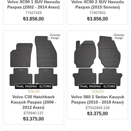
Volvo XC90 1 SUV Havuzlu
Volvo XC90 2 SUV Havuzlu
Paspas (2002 - 2014 Arası)
Paspas (2015 Sonrası)
77427426
77407831
₺3.856,00
₺3.856,00
SEPETE EKLE
SEPETE EKLE
Ücretsiz
Ücretsiz
Kargo
Kargo
İTHAL PASPAS - ELTORO
İTHAL PASPAS - ELTORO
VOLVO
VOLVO
Volvo C30 Hatchback
Volvo S60 2 Sedan Kauçuk
Kauçuk Paspas (2006 -
Paspas (2010 - 2018 Arası)
2012 Arası)
ET542940-138
ET0940-137
₺3.375,00
₺3.375,00
SEPETE EKLE
SEPETE EKLE