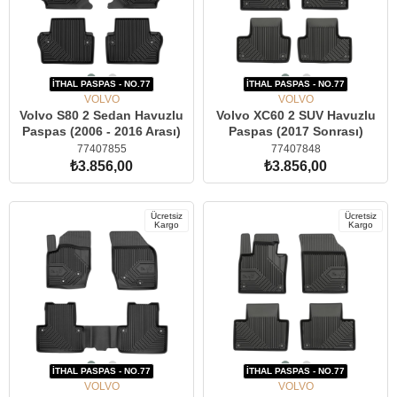
İTHAL PASPAS - NO.77
İTHAL PASPAS - NO.77
VOLVO
VOLVO
Volvo S80 2 Sedan Havuzlu
Volvo XC60 2 SUV Havuzlu
Paspas (2006 - 2016 Arası)
Paspas (2017 Sonrası)
77407855
77407848
₺3.856,00
₺3.856,00
SEPETE EKLE
SEPETE EKLE
Ücretsiz
Ücretsiz
Kargo
Kargo
İTHAL PASPAS - NO.77
İTHAL PASPAS - NO.77
VOLVO
VOLVO