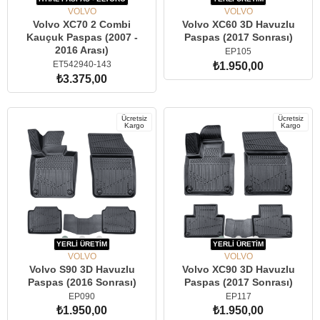
VOLVO
VOLVO
Volvo XC70 2 Combi
Volvo XC60 3D Havuzlu
Kauçuk Paspas (2007 -
Paspas (2017 Sonrası)
2016 Arası)
EP105
ET542940-143
₺1.950,00
₺3.375,00
SEPETE EKLE
SEPETE EKLE
Ücretsiz
Ücretsiz
Kargo
Kargo
YERLİ ÜRETİM
YERLİ ÜRETİM
VOLVO
VOLVO
Volvo S90 3D Havuzlu
Volvo XC90 3D Havuzlu
Paspas (2016 Sonrası)
Paspas (2017 Sonrası)
EP090
EP117
₺1.950,00
₺1.950,00