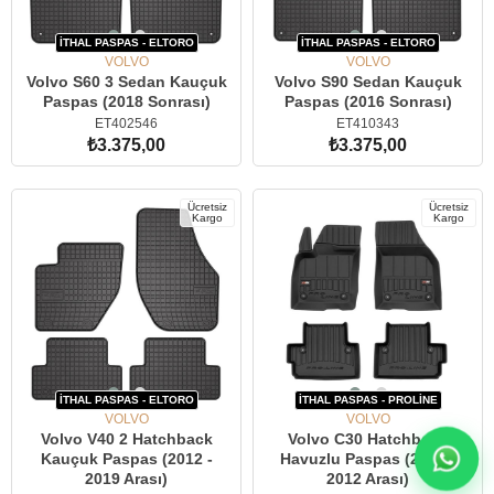
İTHAL PASPAS - ELTORO
İTHAL PASPAS - ELTORO
VOLVO
VOLVO
Volvo S60 3 Sedan Kauçuk
Volvo S90 Sedan Kauçuk
Paspas (2018 Sonrası)
Paspas (2016 Sonrası)
ET402546
ET410343
₺3.375,00
₺3.375,00
SEPETE EKLE
SEPETE EKLE
Ücretsiz
Ücretsiz
Kargo
Kargo
İTHAL PASPAS - ELTORO
İTHAL PASPAS - PROLİNE
VOLVO
VOLVO
Volvo V40 2 Hatchback
Volvo C30 Hatchback
Kauçuk Paspas (2012 -
Havuzlu Paspas (2006 -
2019 Arası)
2012 Arası)