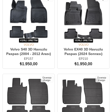
Ürün
YERLİ ÜRETİM
YERLİ ÜRETİM
VOLVO
VOLVO
Volvo S40 3D Havuzlu
Volvo EX40 3D Havuzlu
Paspas (2004 - 2012 Arası)
Paspas (2024 Sonrası)
EP157
EP210
₺1.950,00
₺1.950,00
SEPETE EKLE
SEPETE EKLE
Ücretsiz
Ücretsiz
Kargo
Kargo