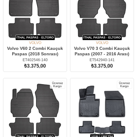
İTHAL PASPAS - ELTORO
İTHAL PASPAS - ELTORO
VOLVO
VOLVO
Volvo V60 2 Combi Kauçuk
Volvo V70 3 Combi Kauçuk
Paspas (2018 Sonrası)
Paspas (2007 - 2016 Arası)
ET402546-140
ET542940-141
₺3.375,00
₺3.375,00
SEPETE EKLE
SEPETE EKLE
Ücretsiz
Ücretsiz
Kargo
Kargo
İTHAL PASPAS - ELTORO
YERLİ ÜRETİM