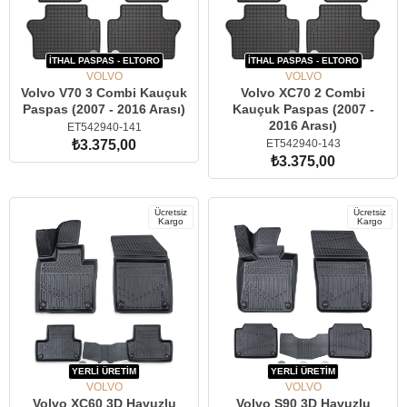
İTHAL PASPAS - ELTORO
İTHAL PASPAS - ELTORO
VOLVO
VOLVO
Volvo V70 3 Combi Kauçuk
Volvo XC70 2 Combi
Paspas (2007 - 2016 Arası)
Kauçuk Paspas (2007 -
2016 Arası)
ET542940-141
ET542940-143
₺3.375,00
₺3.375,00
SEPETE EKLE
SEPETE EKLE
Ücretsiz
Ücretsiz
Kargo
Kargo
YERLİ ÜRETİM
YERLİ ÜRETİM
VOLVO
VOLVO
Volvo XC60 3D Havuzlu
Volvo S90 3D Havuzlu