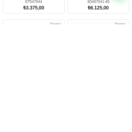
ET547044
3D407541-85
₺3.375,00
₺6.125,00
SEPETE EKLE
SEPETE EKLE
Ücretsiz
Ücretsiz
Kargo
Kargo
İTHAL PASPAS - PROLİNE
İTHAL PASPAS - NO.77
VOLVO
VOLVO
Volvo V60 2 Combi Havuzlu
Volvo V90 Combi Havuzlu
Paspas (2018 Sonrası)
Paspas (2016 Sonrası)
3D407824-86
77408081-97
₺6.125,00
₺3.856,00
SEPETE EKLE
SEPETE EKLE