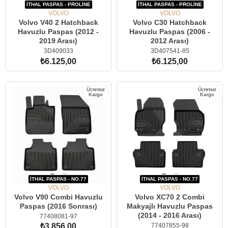
İTHAL PASPAS - PROLİNE
İTHAL PASPAS - PROLİNE
VOLVO
VOLVO
Volvo V40 2 Hatchback
Volvo C30 Hatchback
Havuzlu Paspas (2012 -
Havuzlu Paspas (2006 -
2019 Arası)
2012 Arası)
3D409033
3D407541-85
₺6.125,00
₺6.125,00
SEPETE EKLE
SEPETE EKLE
Ücretsiz
Ücretsiz
Kargo
Kargo
İTHAL PASPAS - NO.77
İTHAL PASPAS - NO.77
VOLVO
VOLVO
Volvo V90 Combi Havuzlu
Volvo XC70 2 Combi
Paspas (2016 Sonrası)
Makyajlı Havuzlu Paspas
(2014 - 2016 Arası)
77408081-97
77407855-98
₺3.856,00