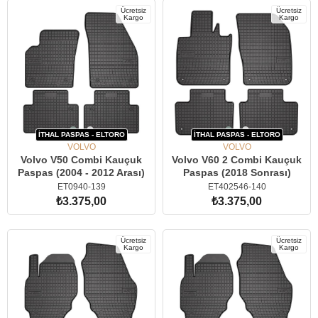
Ücretsiz
Ücretsiz
Kargo
Kargo
İTHAL PASPAS - ELTORO
İTHAL PASPAS - ELTORO
VOLVO
VOLVO
Volvo V50 Combi Kauçuk
Volvo V60 2 Combi Kauçuk
Paspas (2004 - 2012 Arası)
Paspas (2018 Sonrası)
ET0940-139
ET402546-140
₺3.375,00
₺3.375,00
SEPETE EKLE
SEPETE EKLE
Ücretsiz
Ücretsiz
Kargo
Kargo