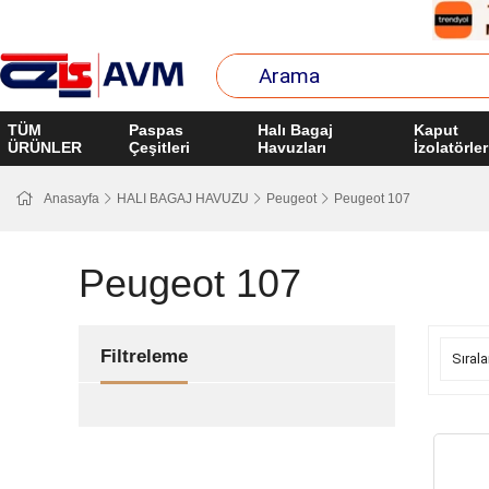
TÜM
Paspas
Halı Bagaj
Kaput
ÜRÜNLER
Çeşitleri
Havuzları
İzolatörler
Anasayfa
HALI BAGAJ HAVUZU
Peugeot
Peugeot 107
Peugeot 107
Filtreleme