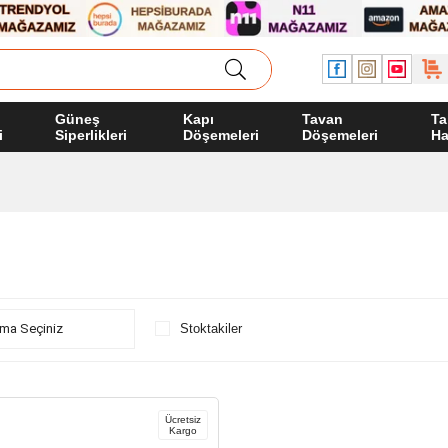
Güneş
Kapı
Tavan
Ta
i
Siperlikleri
Döşemeleri
Döşemeleri
Ha
Stoktakiler
Ücretsiz
Kargo