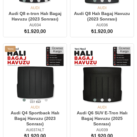
AUDI
AUDI
Audi Q8 e-tron Halı Bagaj
Audi Q8 Halı Bagaj Havuzu
Havuzu (2023 Sonrası)
(2023 Sonrası)
AU034
AU036
₺1.920,00
₺1.920,00
SEPETE EKLE
SEPETE EKLE
Ücretsiz
Ücretsiz
Yeni
Kargo
Kargo
Ürün
AUDI
AUDI
Audi Q4 Sportback Halı
Audi Q6 SUV E-Tron Halı
Bagaj Havuzu (2023
Bagaj Havuzu (2025
Sonrası)
Sonrası)
AU037ALT
AU039
₺1.920,00
₺1.920,00