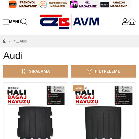
Audi
Audi
SIRALAMA
FILTRELEME
Ücretsiz
Ücretsiz
Yeni
Kargo
Kargo
Ürün