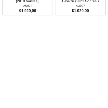
(2019 Sonrasi)
Havuzu (2021 Sonrası)
AU024
AU027
₺1.920,00
₺1.920,00
SEPETE EKLE
SEPETE EKLE
Ücretsiz
Ücretsiz
Kargo
Kargo
AUDI
AUDI
Audi A3 Sportback Halı
Audi Q2 Halı Bagaj Havuzu
Bagaj Havuzu (2021
(2021 Sonrası)
Sonrası)
AU029
AU028ALT
₺1.920,00
₺1.920,00
SEPETE EKLE
SEPETE EKLE