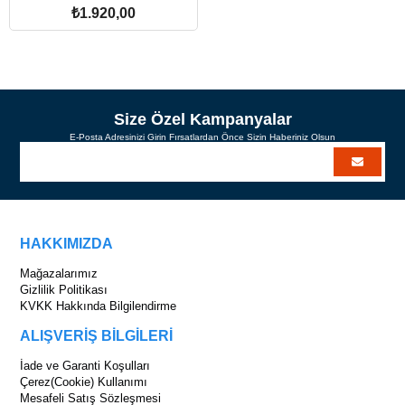
₺1.920,00
SEPETE EKLE
Size Özel Kampanyalar
E-Posta Adresinizi Girin Fırsatlardan Önce Sizin Haberiniz Olsun
HAKKIMIZDA
Mağazalarımız
Gizlilik Politikası
KVKK Hakkında Bilgilendirme
ALIŞVERİŞ BİLGİLERİ
İade ve Garanti Koşulları
Çerez(Cookie) Kullanımı
Mesafeli Satış Sözleşmesi