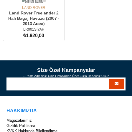
LAND ROVER
Land Rover Freelander 2
Halı Bagaj Havuzu (2007 -
2013 Arası)
LR001SİYAH
₺1.920,00
SEPETE EKLE
Size Özel Kampanyalar
E-Posta Adresinizi Girin Fırsatlardan Önce Sizin Haberiniz Olsun
HAKKIMIZDA
Mağazalarımız
Gizlilik Politikası
KVKK Hakkında Bilgilendirme