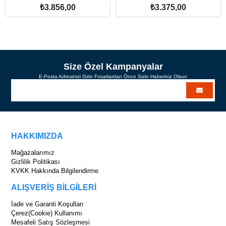
₺3.856,00
₺3.375,00
SEPETE EKLE
SEPETE EKLE
Size Özel Kampanyalar
E-Posta Adresinizi Girin Fırsatlardan Önce Sizin Haberiniz Olsun
HAKKIMIZDA
Mağazalarımız
Gizlilik Politikası
KVKK Hakkında Bilgilendirme
ALIŞVERİŞ BİLGİLERİ
İade ve Garanti Koşulları
Çerez(Cookie) Kullanımı
Mesafeli Satış Sözleşmesi