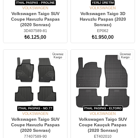
İTHAL PASPAS - PROLİNE
YERLİ ÜRETİM
VOLKSWAGEN
VOLKSWAGEN
Volkswagen Taigo SUV
Volkswagen Taigo 3D
Coupe Havuzlu Paspas
Havuzlu Paspas (2020
(2020 Sonrası)
Sonrası)
3D407589-81
EP062
₺6.125,00
₺1.950,00
SEPETE EKLE
SEPETE EKLE
Ücretsiz
Ücretsiz
Kargo
Kargo
İTHAL PASPAS - NO.77
İTHAL PASPAS - ELTORO
VOLKSWAGEN
VOLKSWAGEN
Volkswagen Taigo SUV
Volkswagen Taigo SUV
Coupe Havuzlu Paspas
Coupe Kauçuk Paspas
(2020 Sonrası)
(2020 Sonrası)
77407589-90
ET402010