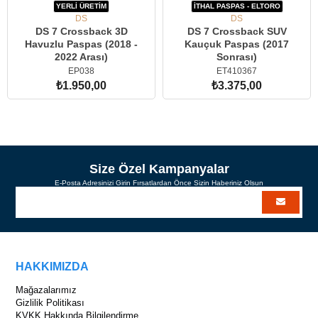
YERLİ ÜRETİM
İTHAL PASPAS - ELTORO
DS
DS
DS 7 Crossback 3D
DS 7 Crossback SUV
Havuzlu Paspas (2018 -
Kauçuk Paspas (2017
2022 Arası)
Sonrası)
EP038
ET410367
₺1.950,00
₺3.375,00
SEPETE EKLE
SEPETE EKLE
Size Özel Kampanyalar
E-Posta Adresinizi Girin Fırsatlardan Önce Sizin Haberiniz Olsun
HAKKIMIZDA
Mağazalarımız
Gizlilik Politikası
KVKK Hakkında Bilgilendirme