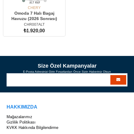
CHERY
Omoda 7 Halı Bagaj
Havuzu (2026 Sonrası)
CHR007ALT
₺1.920,00
SEPETE EKLE
Size Özel Kampanyalar
E-Posta Adresinizi Girin Fırsatlardan Önce Sizin Haberiniz Olsun
HAKKIMIZDA
Mağazalarımız
Gizlilik Politikası
KVKK Hakkında Bilgilendirme