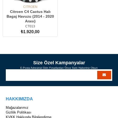
CITROEN
Citroen C4 Cactus Halı
Bagaj Havuzu (2014 - 2020
Arası)
CT013
₺1.920,00
SEPETE EKLE
Size Özel Kampanyalar
E-Posta Adresinizi Girin Fırsatlardan Önce Sizin Haberiniz Olsun
HAKKIMIZDA
Mağazalarımız
Gizlilik Politikası
KVKK Hakkında Bilgilendirme