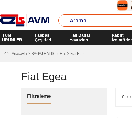
TÜM
Paspas
Halı Bagaj
Kaput
ÜRÜNLER
Çeşitleri
Havuzları
İzolatörler
Anasayfa
BAGAJ HALISI
Fiat
Fiat Egea
Fiat Egea
Filtreleme