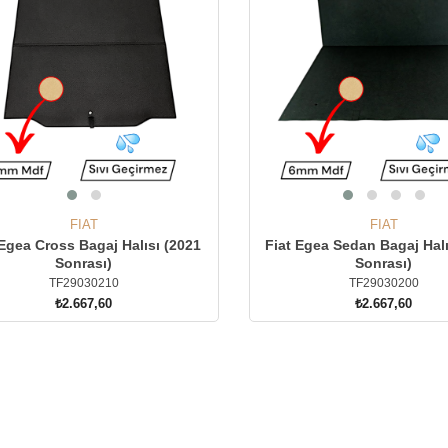
FIAT
FIAT
 Egea Cross Bagaj Halısı (2021
Fiat Egea Sedan Bagaj Halı
Sonrası)
Sonrası)
TF29030210
TF29030200
₺2.667,60
₺2.667,60
SEPETE EKLE
SEPETE EKLE