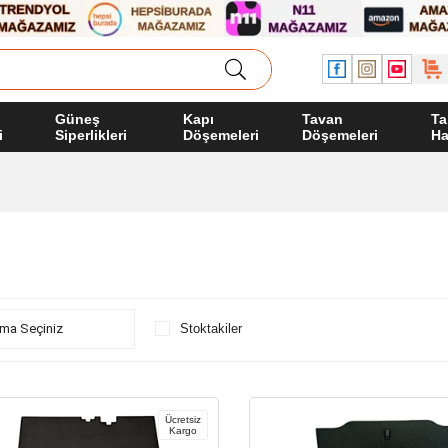
Güneş
Kapı
Tavan
Ta
i
Siperlikleri
Döşemeleri
Döşemeleri
Ha
Stoktakiler
Ücretsiz
Kargo