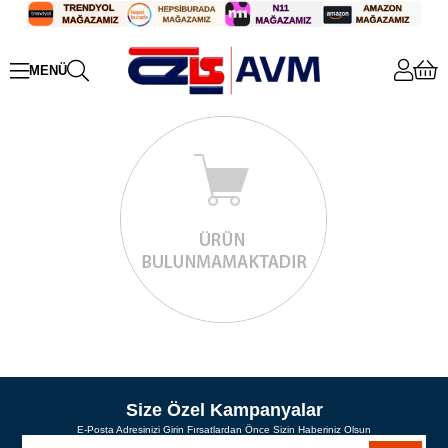
Size Özel Kampanyalar
E-Posta Adresinizi Girin Fırsatlardan Önce Sizin Haberiniz Olsun