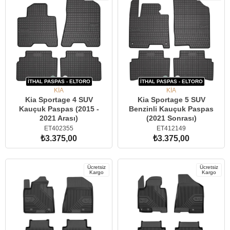
İTHAL PASPAS - ELTORO
İTHAL PASPAS - ELTORO
KİA
KİA
Kia Sportage 4 SUV
Kia Sportage 5 SUV
Kauçuk Paspas (2015 -
Benzinli Kauçuk Paspas
2021 Arası)
(2021 Sonrası)
ET402355
ET412149
₺3.375,00
₺3.375,00
SEPETE EKLE
SEPETE EKLE
Ücretsiz
Ücretsiz
Kargo
Kargo