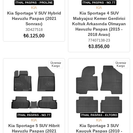
İTHAL PASPAS - PROLİNE
İTHAL PASPAS - NO.77
KİA
KİA
Kia Sportage V SUV Hybrid
Kia Sportage 4 SUV
Havuzlu Paspas (2021
Makyajsız Kemer Gerdirici
Sonrası)
Koltuk Arkasında Olmayan
Havuzlu Paspas (2015 -
3D427518
2018 Arası)
₺6.125,00
77407138-23
₺3.856,00
SEPETE EKLE
SEPETE EKLE
Ücretsiz
Ücretsiz
Kargo
Kargo
İTHAL PASPAS - NO.77
İTHAL PASPAS - ELTORO
KİA
KİA
Kia Sportage 5 SUV Hibrit
Kia Sportage 3 SUV
Havuzlu Paspas (2021
Kauçuk Paspas (2010 -