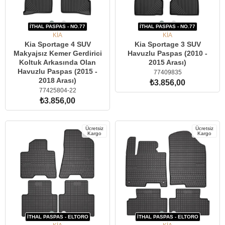
İTHAL PASPAS - NO.77
İTHAL PASPAS - NO.77
KİA
KİA
Kia Sportage 4 SUV
Kia Sportage 3 SUV
Makyajsız Kemer Gerdirici
Havuzlu Paspas (2010 -
Koltuk Arkasında Olan
2015 Arası)
Havuzlu Paspas (2015 -
77409835
2018 Arası)
₺3.856,00
77425804-22
₺3.856,00
SEPETE EKLE
SEPETE EKLE
Ücretsiz
Ücretsiz
Kargo
Kargo
İTHAL PASPAS - ELTORO
İTHAL PASPAS - ELTORO