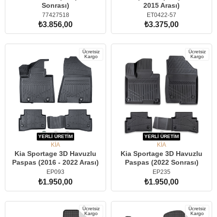
Sonrası)
2015 Arası)
77427518
ET0422-57
₺3.856,00
₺3.375,00
SEPETE EKLE
SEPETE EKLE
Ücretsiz
Ücretsiz
Kargo
Kargo
YERLİ ÜRETİM
YERLİ ÜRETİM
KİA
KİA
Kia Sportage 3D Havuzlu
Kia Sportage 3D Havuzlu
Paspas (2016 - 2022 Arası)
Paspas (2022 Sonrası)
EP093
EP235
₺1.950,00
₺1.950,00
SEPETE EKLE
SEPETE EKLE
Ücretsiz
Ücretsiz
Kargo
Kargo