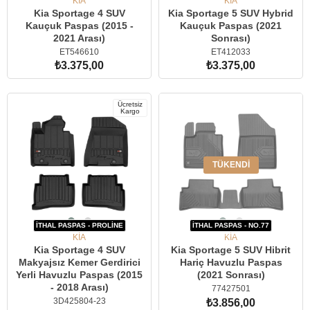
KİA
KİA
Kia Sportage 4 SUV
Kia Sportage 5 SUV Hybrid
Kauçuk Paspas (2015 -
Kauçuk Paspas (2021
2021 Arası)
Sonrası)
ET546610
ET412033
₺3.375,00
₺3.375,00
SEPETE EKLE
SEPETE EKLE
Ücretsiz
Kargo
TÜKENDI
İTHAL PASPAS - PROLİNE
İTHAL PASPAS - NO.77
KİA
KİA
Kia Sportage 4 SUV
Kia Sportage 5 SUV Hibrit
Makyajsız Kemer Gerdirici
Hariç Havuzlu Paspas
Yerli Havuzlu Paspas (2015
(2021 Sonrası)
- 2018 Arası)
77427501
3D425804-23
₺3.856,00