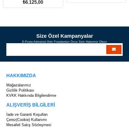
₺6.125,00
SEPETE EKLE
Size Özel Kampanyalar
E-Posta Adresinizi Girin Fırsatlardan Önce Sizin Haberiniz Olsun
HAKKIMIZDA
Mağazalarımız
Gizlilik Politikası
KVKK Hakkında Bilgilendirme
ALIŞVERİŞ BİLGİLERİ
İade ve Garanti Koşulları
Çerez(Cookie) Kullanımı
Mesafeli Satış Sözleşmesi