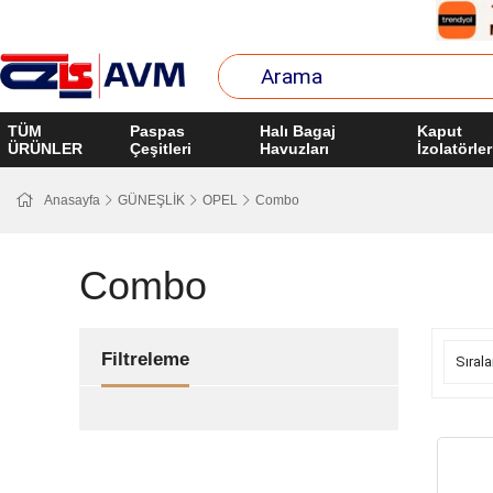
TÜM
Paspas
Halı Bagaj
Kaput
ÜRÜNLER
Çeşitleri
Havuzları
İzolatörler
Anasayfa
GÜNEŞLİK
OPEL
Combo
Combo
Filtreleme