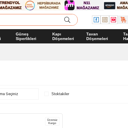
Güneş
Kapı
Tavan
Ta
i
Siperlikleri
Döşemeleri
Döşemeleri
Ha
Stoktakiler
Ücretsiz
Kargo