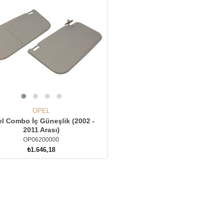
OPEL
l Combo İç Güneşlik (2002 -
2011 Arası)
OP06200000
₺1.646,18
SEPETE EKLE