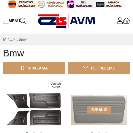
Bmw
Bmw
SIRALAMA
FILTRELEME
Ücretsiz
Kargo
TÜKENDI