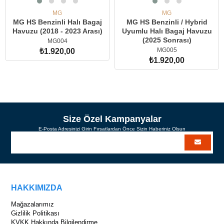
MG
MG
MG HS Benzinli Halı Bagaj
MG HS Benzinli / Hybrid
Havuzu (2018 - 2023 Arası)
Uyumlu Halı Bagaj Havuzu
(2025 Sonrası)
MG004
MG005
₺1.920,00
₺1.920,00
SEPETE EKLE
SEPETE EKLE
Size Özel Kampanyalar
E-Posta Adresinizi Girin Fırsatlardan Önce Sizin Haberiniz Olsun
HAKKIMIZDA
Mağazalarımız
Gizlilik Politikası
KVKK Hakkında Bilgilendirme