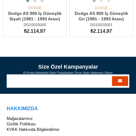
DODGE
DODGE
Dodge AS 900 İç Güneşlik
Dodge AS 900 İç Güneşlik
Siyah (1981 - 1993 Arası)
Gri (1981 - 1993 Arası)
DG10020000
DG10020001
₺2.114,97
₺2.114,97
SEPETE EKLE
Size Özel Kampanyalar
E-Posta Adresinizi Girin Fırsatlardan Önce Sizin Haberiniz Olsun
HAKKIMIZDA
Mağazalarımız
Gizlilik Politikası
KVKK Hakkında Bilgilendirme