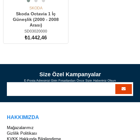
SKODA
Skoda Octavia 1 İç
Güneşlik (2000 - 2008
Arası)
SD03020000
₺1.442,46
SEPETE EKLE
Size Özel Kampanyalar
E-Posta Adresinizi Girin Fırsatlardan Önce Sizin Haberiniz Olsun
HAKKIMIZDA
Mağazalarımız
Gizlilik Politikası
KVKK Hakkında Bilgilendirme