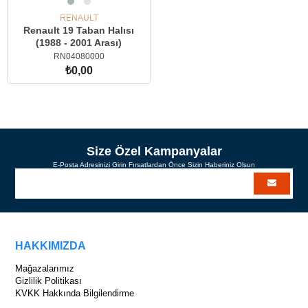
RENAULT
Renault 19 Taban Halısı
(1988 - 2001 Arası)
RN04080000
₺0,00
Size Özel Kampanyalar
E-Posta Adresinizi Girin Fırsatlardan Önce Sizin Haberiniz Olsun
HAKKIMIZDA
Mağazalarımız
Gizlilik Politikası
KVKK Hakkında Bilgilendirme