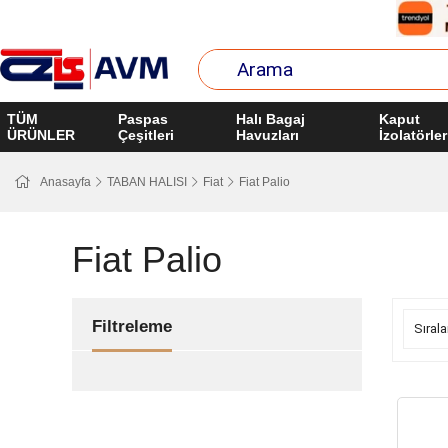
TÜM
Paspas
Halı Bagaj
Kaput
ÜRÜNLER
Çeşitleri
Havuzları
İzolatörler
Anasayfa
TABAN HALISI
Fiat
Fiat Palio
Fiat Palio
Filtreleme