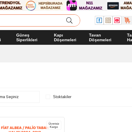
Güneş
Kapı
Tavan
Ta
i
Siperlikleri
Döşemeleri
Döşemeleri
Ha
Stoktakiler
Ücretsiz
Kargo