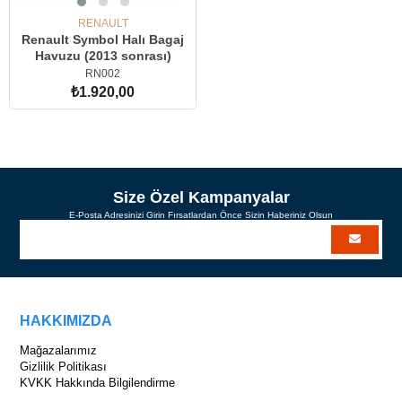
RENAULT
Renault Symbol Halı Bagaj
Havuzu (2013 sonrası)
RN002
₺1.920,00
SEPETE EKLE
Size Özel Kampanyalar
E-Posta Adresinizi Girin Fırsatlardan Önce Sizin Haberiniz Olsun
HAKKIMIZDA
Mağazalarımız
Gizlilik Politikası
KVKK Hakkında Bilgilendirme