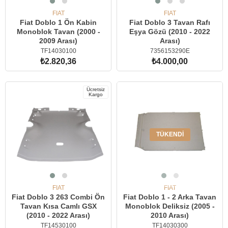
FIAT
FIAT
Fiat Doblo 1 Ön Kabin
Fiat Doblo 3 Tavan Rafı
Monoblok Tavan (2000 -
Eşya Gözü (2010 - 2022
2009 Arası)
Arası)
TF14030100
7356153290E
₺2.820,36
₺4.000,00
SEPETE EKLE
SEPETE EKLE
Ücretsiz
Kargo
TÜKENDI
FIAT
FIAT
Fiat Doblo 3 263 Combi Ön
Fiat Doblo 1 - 2 Arka Tavan
Tavan Kısa Camlı GSX
Monoblok Deliksiz (2005 -
(2010 - 2022 Arası)
2010 Arası)
TF14530100
TF14030300