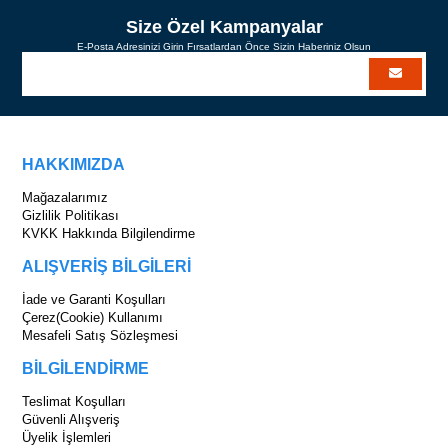
Size Özel Kampanyalar
E-Posta Adresinizi Girin Fırsatlardan Önce Sizin Haberiniz Olsun
HAKKIMIZDA
Mağazalarımız
Gizlilik Politikası
KVKK Hakkında Bilgilendirme
ALIŞVERİŞ BİLGİLERİ
İade ve Garanti Koşulları
Çerez(Cookie) Kullanımı
Mesafeli Satış Sözleşmesi
BİLGİLENDİRME
Teslimat Koşulları
Güvenli Alışveriş
Üyelik İşlemleri