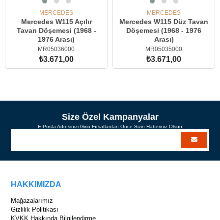
MERCEDES
MERCEDES
Mercedes W115 Açılır
Mercedes W115 Düz Tavan
Tavan Döşemesi (1968 -
Döşemesi (1968 - 1976
1976 Arası)
Arası)
MR05036000
MR05035000
₺3.671,00
₺3.671,00
SEPETE EKLE
SEPETE EKLE
Size Özel Kampanyalar
E-Posta Adresinizi Girin Fırsatlardan Önce Sizin Haberiniz Olsun
HAKKIMIZDA
Mağazalarımız
Gizlilik Politikası
KVKK Hakkında Bilgilendirme