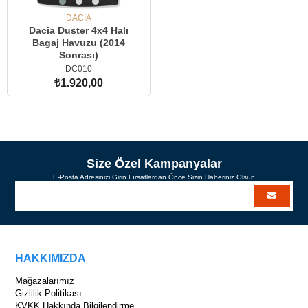
DACIA
Dacia Duster 4x4 Halı
Bagaj Havuzu (2014
Sonrası)
DC010
₺1.920,00
SEPETE EKLE
Size Özel Kampanyalar
E-Posta Adresinizi Girin Fırsatlardan Önce Sizin Haberiniz Olsun
HAKKIMIZDA
Mağazalarımız
Gizlilik Politikası
KVKK Hakkında Bilgilendirme