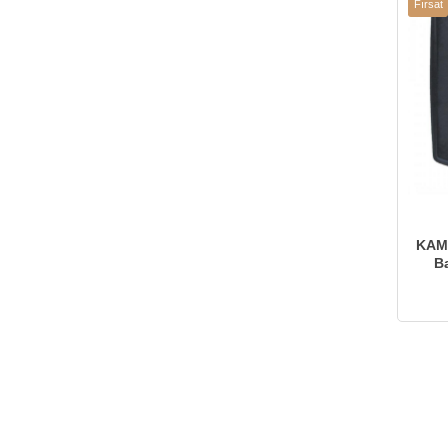
Fırsat
%50İndi
Ürünü
KAMP
B