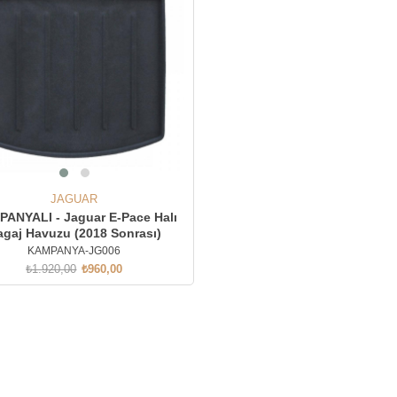
rim
JAGUAR
ANYALI - Jaguar E-Pace Halı
agaj Havuzu (2018 Sonrası)
KAMPANYA-JG006
₺1.920,00
₺960,00
SEPETE EKLE