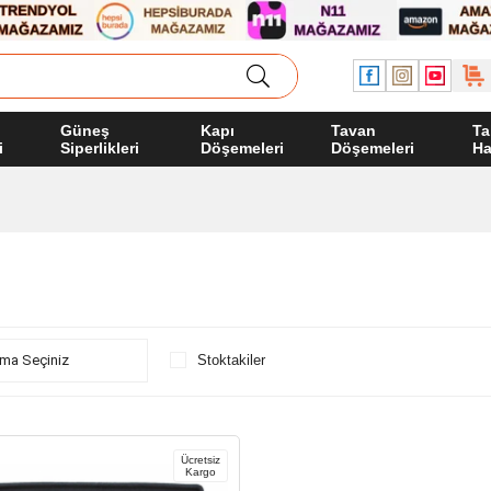
Güneş
Kapı
Tavan
Ta
i
Siperlikleri
Döşemeleri
Döşemeleri
Ha
Stoktakiler
Ücretsiz
Kargo