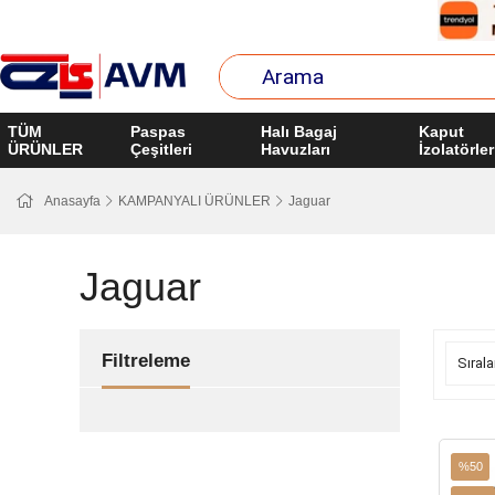
TÜM
Paspas
Halı Bagaj
Kaput
ÜRÜNLER
Çeşitleri
Havuzları
İzolatörler
Anasayfa
KAMPANYALI ÜRÜNLER
Jaguar
Jaguar
Filtreleme
%50
İndirim