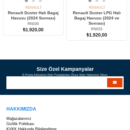
RENAULT
RENAULT
Renault Duster Halı Bagaj
Renault Duster LPG Halı
Havuzu (2024 Sonrası)
Bagaj Havuzu (2024 ve
Sonrası)
RN030
RN033
₺1.920,00
₺1.920,00
SEPETE EKLE
SEPETE EKLE
Size Özel Kampanyalar
E-Posta Adresinizi Girin Fırsatlardan Önce Sizin Haberiniz Olsun
HAKKIMIZDA
Mağazalarımız
Gizlilik Politikası
KVKK Hakkında Bilgilendirme