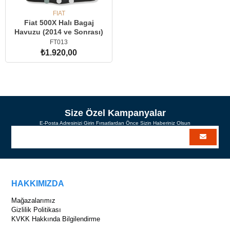
FIAT
Fiat 500X Halı Bagaj
Havuzu (2014 ve Sonrası)
FT013
₺1.920,00
SEPETE EKLE
Size Özel Kampanyalar
E-Posta Adresinizi Girin Fırsatlardan Önce Sizin Haberiniz Olsun
HAKKIMIZDA
Mağazalarımız
Gizlilik Politikası
KVKK Hakkında Bilgilendirme