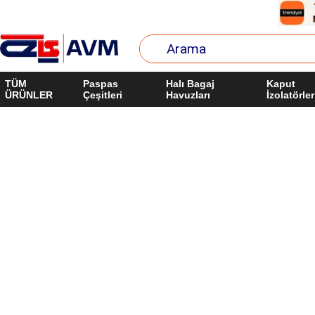
TÜM
Paspas
Halı Bagaj
Kaput
ÜRÜNLER
Çeşitleri
Havuzları
İzolatörler