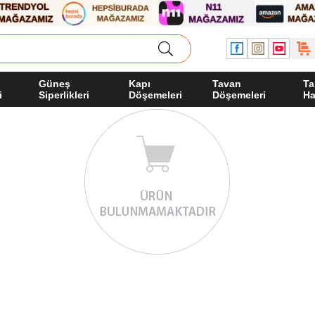
Güneş
Kapı
Tavan
Ta
i
Siperlikleri
Döşemeleri
Döşemeleri
Ha