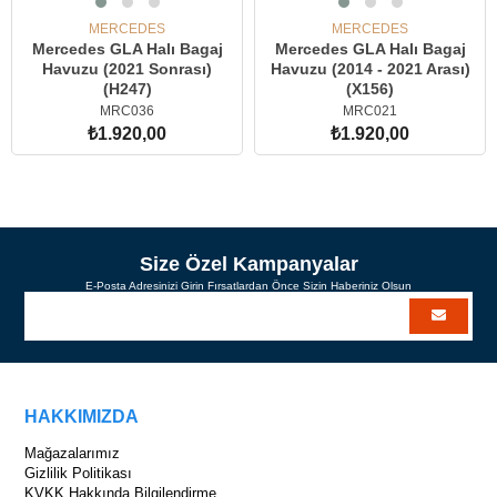
MERCEDES
MERCEDES
Mercedes GLA Halı Bagaj
Mercedes GLA Halı Bagaj
Havuzu (2021 Sonrası)
Havuzu (2014 - 2021 Arası)
(H247)
(X156)
MRC036
MRC021
₺1.920,00
₺1.920,00
SEPETE EKLE
SEPETE EKLE
Size Özel Kampanyalar
E-Posta Adresinizi Girin Fırsatlardan Önce Sizin Haberiniz Olsun
HAKKIMIZDA
Mağazalarımız
Gizlilik Politikası
KVKK Hakkında Bilgilendirme