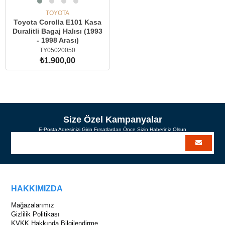
TOYOTA
Toyota Corolla E101 Kasa
Duralitli Bagaj Halısı (1993
- 1998 Arası)
TY05020050
₺1.900,00
SEPETE EKLE
Size Özel Kampanyalar
E-Posta Adresinizi Girin Fırsatlardan Önce Sizin Haberiniz Olsun
HAKKIMIZDA
Mağazalarımız
Gizlilik Politikası
KVKK Hakkında Bilgilendirme