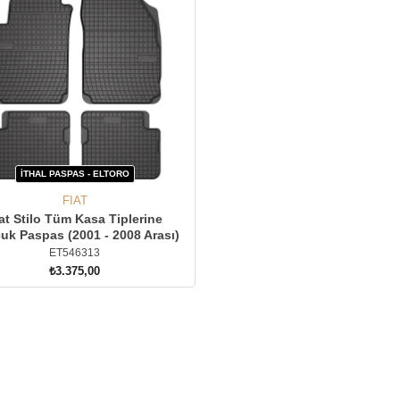
İTHAL PASPAS - ELTORO
FIAT
at Stilo Tüm Kasa Tiplerine
uk Paspas (2001 - 2008 Arası)
ET546313
₺3.375,00
SEPETE EKLE