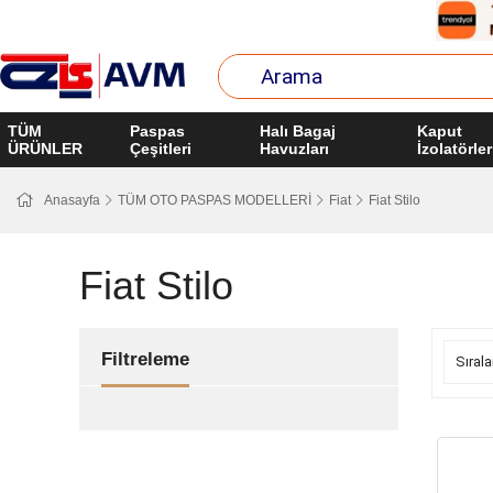
TÜM
Paspas
Halı Bagaj
Kaput
ÜRÜNLER
Çeşitleri
Havuzları
İzolatörler
Anasayfa
TÜM OTO PASPAS MODELLERİ
Fiat
Fiat Stilo
Fiat Stilo
Filtreleme