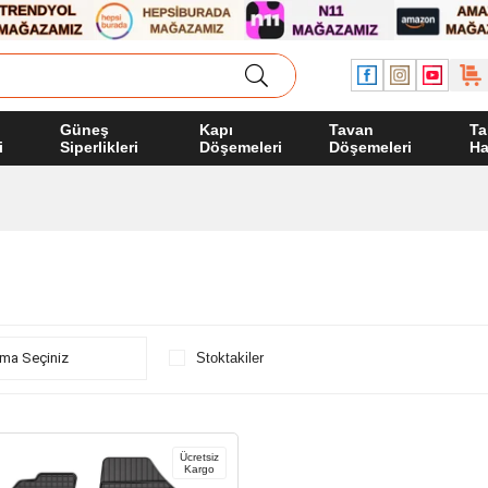
Güneş
Kapı
Tavan
Ta
i
Siperlikleri
Döşemeleri
Döşemeleri
Ha
Stoktakiler
Ücretsiz
Kargo