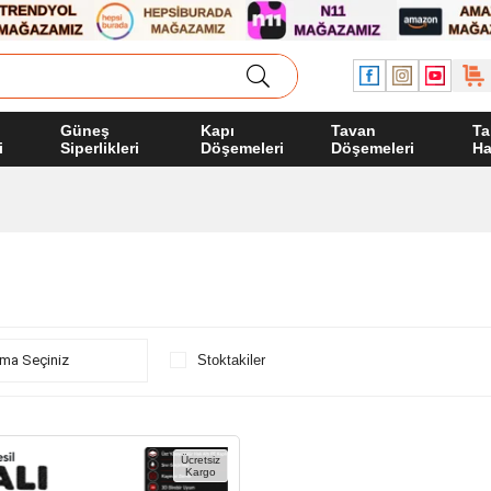
Güneş
Kapı
Tavan
Ta
i
Siperlikleri
Döşemeleri
Döşemeleri
Ha
Stoktakiler
Ücretsiz
Kargo