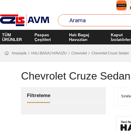
TÜM
Paspas
Halı Bagaj
Kaput
ÜRÜNLER
Çeşitleri
Havuzları
İzolatörler
Anasayfa
HALI BAGAJ HAVUZU
Chevrolet
Chevrolet Cruze Sedan
Chevrolet Cruze Sedan
Filtreleme