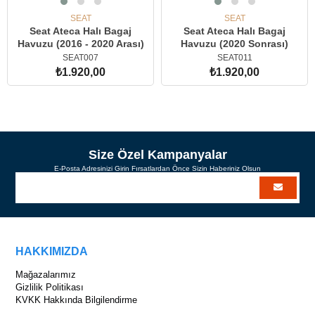
SEAT
SEAT
Seat Ateca Halı Bagaj
Seat Ateca Halı Bagaj
Havuzu (2016 - 2020 Arası)
Havuzu (2020 Sonrası)
SEAT007
SEAT011
₺1.920,00
₺1.920,00
SEPETE EKLE
SEPETE EKLE
Size Özel Kampanyalar
E-Posta Adresinizi Girin Fırsatlardan Önce Sizin Haberiniz Olsun
HAKKIMIZDA
Mağazalarımız
Gizlilik Politikası
KVKK Hakkında Bilgilendirme