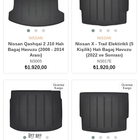
NISSAN
NISSAN
Nissan Qashqai 2 J10 Halı
Nissan X - Trail Elektirikli (5
Bagaj Havuzu (2008 - 2014
Kişilik) Halı Bagaj Havuzu
Arası)
(2022 ve Sonrası)
NS005
NS017E
₺1.920,00
₺1.920,00
SEPETE EKLE
SEPETE EKLE
Ücretsiz
Ücretsiz
Kargo
Kargo