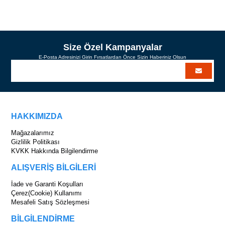
SEPETE EKLE
SEPETE EKLE
Size Özel Kampanyalar
E-Posta Adresinizi Girin Fırsatlardan Önce Sizin Haberiniz Olsun
HAKKIMIZDA
Mağazalarımız
Gizlilik Politikası
KVKK Hakkında Bilgilendirme
ALIŞVERİŞ BİLGİLERİ
İade ve Garanti Koşulları
Çerez(Cookie) Kullanımı
Mesafeli Satış Sözleşmesi
BİLGİLENDİRME