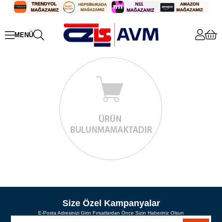
Size Özel Kampanyalar
E-Posta Adresinizi Girin Fırsatlardan Önce Sizin Haberiniz Olsun