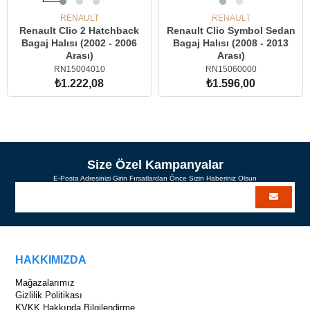
RENAULT
RENAULT
Renault Clio 2 Hatchback
Renault Clio Symbol Sedan
Bagaj Halısı (2002 - 2006
Bagaj Halısı (2008 - 2013
Arası)
Arası)
RN15004010
RN15060000
₺1.222,08
₺1.596,00
SEPETE EKLE
Size Özel Kampanyalar
E-Posta Adresinizi Girin Fırsatlardan Önce Sizin Haberiniz Olsun
HAKKIMIZDA
Mağazalarımız
Gizlilik Politikası
KVKK Hakkında Bilgilendirme