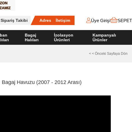
Üye Girişi
SEPET
Sipariş Takibi
Adres
İletişim
ban
Bagaj
İzolasyon
Kampanyalı
lıları
Halıları
Ürünleri
Ürünler
< < Önceki Sayfaya Dön
lı Bagaj Havuzu (2007 - 2012 Arası)