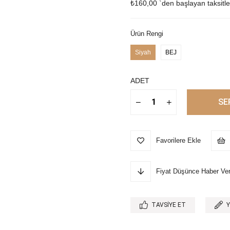
₺160,00
`den başlayan taksitle
Ürün Rengi
Siyah
BEJ
ADET
Favorilere Ekle
Fiyat Düşünce Haber Ve
TAVSIYE ET