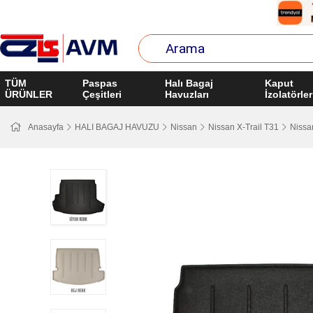
TÜM
Paspas
Halı Bagaj
Kaput
ÜRÜNLER
Çeşitleri
Havuzları
İzolatörler
Anasayfa
HALI BAGAJ HAVUZU
Nissan
Nissan X-Trail T31
Nissan