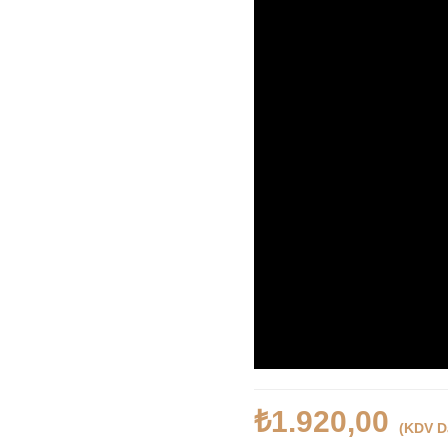
₺1.920,00
(KDV D