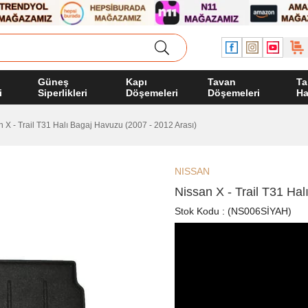
Güneş
Kapı
Tavan
Ta
i
Siperlikleri
Döşemeleri
Döşemeleri
Ha
 X - Trail T31 Halı Bagaj Havuzu (2007 - 2012 Arası)
NISSAN
Nissan X - Trail T31 Ha
Stok Kodu
(NS006SİYAH)