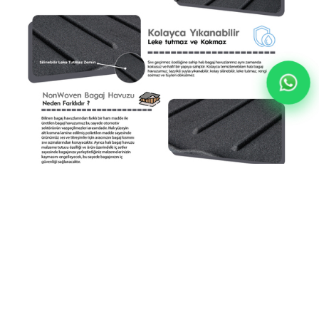
Hyundai Santa Fe Halı Bagaj Havuzu (2022 - 2024 Arası)
YORUMLAR
(0)
ÖDEME SEÇENEKLERI
ÜRÜN ÖNERILERI