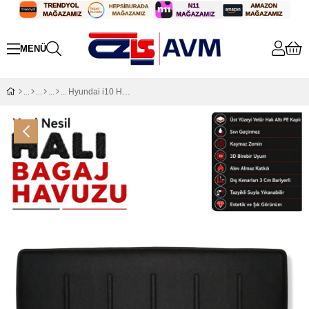
Hyundai i10 Halı Bagaj Havuzu (2020 Sonrası)