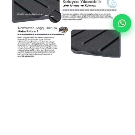
Hyundai i10 Halı Bagaj Havuzu (2020 Sonrası)
YORUMLAR
(0)
ÖDEME SEÇENEKLERI
ÜRÜN ÖNERILERI