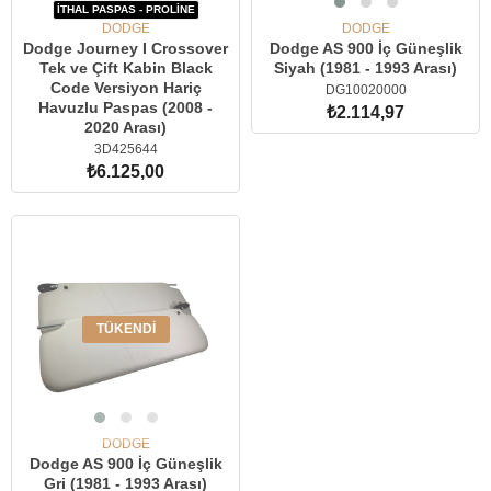
İTHAL PASPAS - PROLİNE
DODGE
DODGE
Dodge Journey I Crossover
Dodge AS 900 İç Güneşlik
Tek ve Çift Kabin Black
Siyah (1981 - 1993 Arası)
Code Versiyon Hariç
DG10020000
Havuzlu Paspas (2008 -
₺2.114,97
2020 Arası)
3D425644
SEPETE EKLE
₺6.125,00
SEPETE EKLE
TÜKENDI
DODGE
Dodge AS 900 İç Güneşlik
Gri (1981 - 1993 Arası)