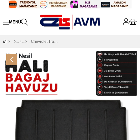
Chevrolet Trax Halı Bagaj Havuzu (2013 - 2022 Arası)