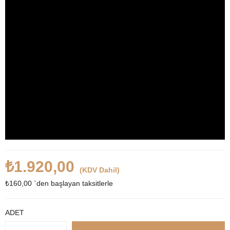
₺1.920,00
(KDV Dahil)
₺160,00
`den başlayan taksitlerle
ADET