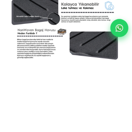
BYD Seal Sedan Halı Bagaj Havuzu (2024 Sonrası)
YORUMLAR
(0)
ÖDEME SEÇENEKLERI
ÜRÜN ÖNERILERI