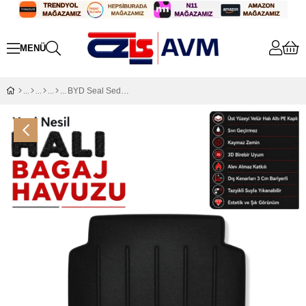
BYD Seal Sedan Halı Bagaj Havuzu (2024 Sonrası)