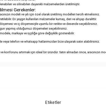
enebilen ve silinebilen dayanıklı malzemelerden üretilmiştir.
ilmesi Gerekenler:
cınızın modeli ve yılı için özel olarak üretilmiş modelleri tercih etmelisiniz.
ilebilir. En yaygın kullanılan malzemeler kumaş, deri ve ahşap duralittir.
 döşemesi ve iç döşemesiyle uyumlu bir renkte ve desende seçebilirsiniz.
a uygun yapmış olduğumuz döşemeleri seçebilirsiniz.
 modele, markaya ve işçiliğe göre değişiklik gösterebilir.
e veya telefon ve whatsapp hatlarımızdan bize ulaşarak satın alabilirsiniz.
 ve konforunu artırmak için ideal bir üründür. Satın almadan önce, aracınızın mo
Etiketler