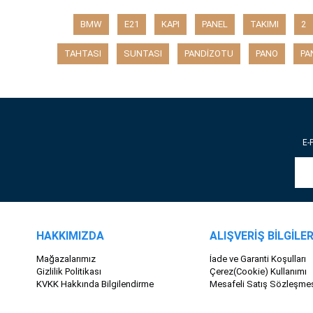
BMW
E21
KAPI
PANEL
TAKIMI
2
TAHTASI
SUNTASI
PANDİZOTU
PANO
PA
E-
HAKKIMIZDA
ALIŞVERİŞ BİLGİLER
Mağazalarımız
İade ve Garanti Koşulları
Gizlilik Politikası
Çerez(Cookie) Kullanımı
KVKK Hakkında Bilgilendirme
Mesafeli Satış Sözleşme