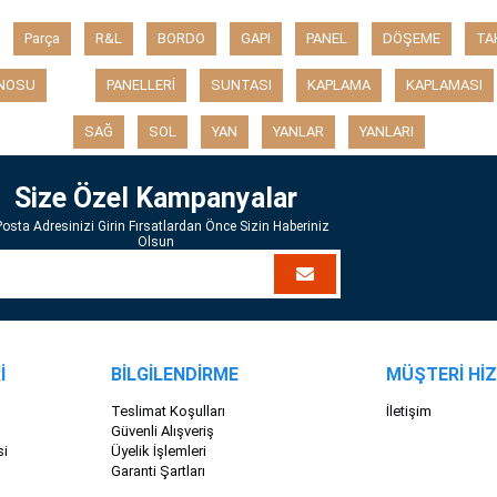
Parça
R&L
BORDO
GAPI
PANEL
DÖŞEME
TA
NOSU
PANELLERİ
SUNTASI
KAPLAMA
KAPLAMASI
SAĞ
SOL
YAN
YANLAR
YANLARI
Size Özel Kampanyalar
Posta Adresinizi Girin Fırsatlardan Önce Sizin Haberiniz
Olsun
İ
BİLGİLENDİRME
MÜŞTERİ Hİ
Teslimat Koşulları
İletişim
Güvenli Alışveriş
si
Üyelik İşlemleri
Garanti Şartları