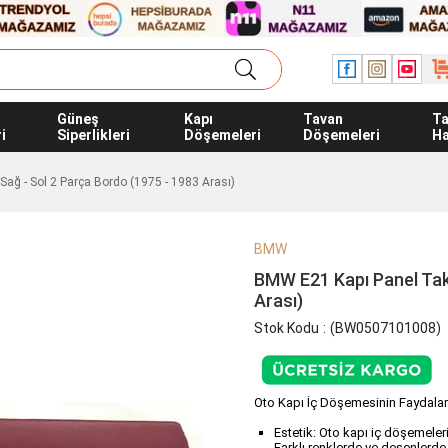
Güneş
Kapı
Tavan
T
i
Siperlikleri
Döşemeleri
Döşemeleri
Ha
ağ - Sol 2 Parça Bordo (1975 - 1983 Arası)
BMW
BMW E21 Kapı Panel Takı
Arası)
Stok Kodu
(BW0507101008)
Oto Kapı İç Döşemesinin Faydalar
Estetik: Oto kapı iç döşemeler
Farklı renklerde ve desenlerde