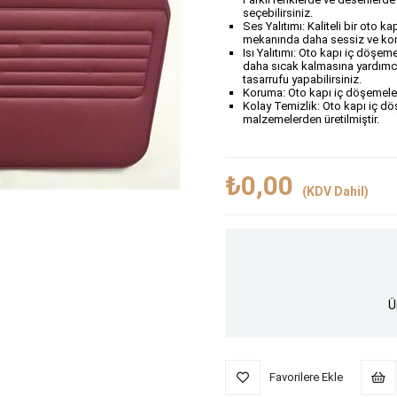
seçebilirsiniz.
Ses Yalıtımı: Kaliteli bir oto k
mekanında daha sessiz ve konf
Isı Yalıtımı: Oto kapı iç döşeme
daha sıcak kalmasına yardımcı
tasarrufu yapabilirsiniz.
Koruma: Oto kapı iç döşemeleri,
Kolay Temizlik: Oto kapı iç dö
malzemelerden üretilmiştir.
₺0,00
(KDV Dahil)
Ü
Favorilere Ekle