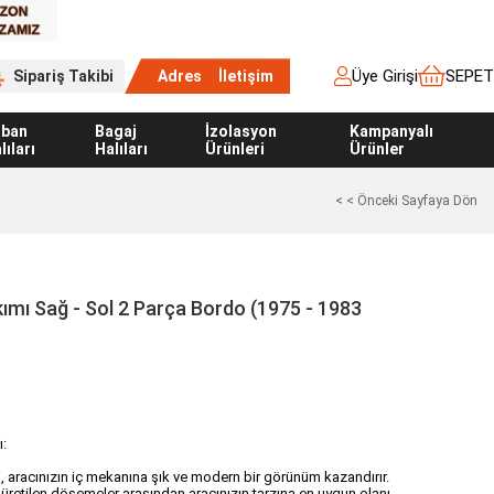
Üye Girişi
SEPET
Sipariş Takibi
Adres
İletişim
aban
Bagaj
İzolasyon
Kampanyalı
lıları
Halıları
Ürünleri
Ürünler
< < Önceki Sayfaya Dön
mı Sağ - Sol 2 Parça Bordo (1975 - 1983
ı:
i, aracınızın iç mekanına şık ve modern bir görünüm kazandırır.
 üretilen döşemeler arasından aracınızın tarzına en uygun olanı