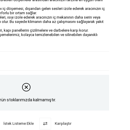
apı iç döşemesi, dışarıdan gelen sesleri izole ederek aracınızın iç
orlu bir ortam sağlar.
leri, ısıyı izole ederek aracınızın iç mekanının daha serin veya
 olur. Bu sayede klimanın daha az çalışmasını sağlayarak yakıt
 kapı panellerini çizilmelere ve darbelere karşı korur.
şemelerimiz, kolayca temizlenebilen ve silinebilen dayanıklı
rün stoklarımızda kalmamıştır.
İstek Listeme Ekle
Karşılaştır