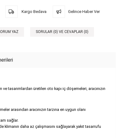
Kargo Bedava
Gelince Haber Ver
YORUM YAZ
SORULAR (0) VE CEVAPLAR (0)
erileri
en ve tasarımlardan üretilen oto kapı iç döşemeleri, aracınızın
emeler arasından aracınızın tarzına en uygun olanı
tam sağlar.
ede klimanın daha az çalışmasını sağlayarak yakıt tasarrufu