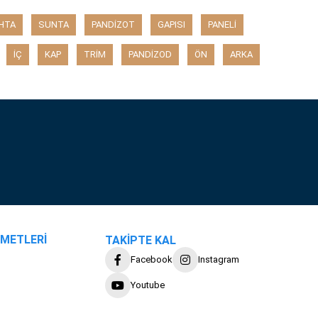
HTA
SUNTA
PANDİZOT
GAPISI
PANELİ
İÇ
KAP
TRİM
PANDİZOD
ÖN
ARKA
ZMETLERİ
TAKİPTE KAL
Facebook
Instagram
Youtube