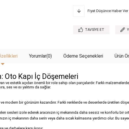
Fiyat Düşünce Haber Ver
TAVSIYE ET
zellikleri
Yorumlar
(0)
Ödeme Seçenekleri
Ürün Ön
n: Oto Kapı İç Döşemeleri
ayan ve estetik açıdan önemli bir role sahip olan parçalardır. Farklı malzemelerd
, ses ve ısı yalıtımı da sağlar.
ık ve modern bir görünüm kazandırır. Farklı renklerde ve desenlerde üretilen döş
 gelen sesleri izole ederek aracınızın iç mekanında daha sessiz ve konforlu bir or
racınızın iç mekanının daha serin veya daha sıcak kalmasına yardımcı olur. Bu say
re ve darbelere karşı korur.