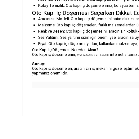
Kolay Temizlik: Oto kapı iç döşemelerimiz, kolayca temizl
Oto Kapı İç Döşemesi Seçerken Dikkat Ed
Aracınızın Modeli: Oto kapı iç döşemesini satın alırken, ara
Malzeme: Oto kapı iç döşemeleri, farklı malzemelerden üret
Renk ve Desen: Oto kapı iç döşemesini, aracınızın koltuk
Ses Yalıtımı: Ses yalıtımı sizin için önemliyse, aracınız
Fiyat: Oto kapı iç döşeme fiyatları, kullanılan malzemeye,
Oto Kapı İç Döşemesi Nereden Alınır?
Oto kapı iç döşemelerini,
internet sitemizd
www.ozisavm.com
Sonuç:
Oto kapı iç döşemeleri, aracınızın iç mekanını güzelleştirmek
yapmanız önemlidir.