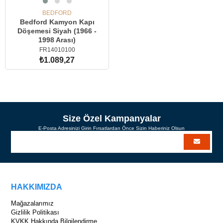
BEDFORD
Bedford Kamyon Kapı
Döşemesi Siyah (1966 -
1998 Arası)
FR14010100
₺1.089,27
SEPETE EKLE
Size Özel Kampanyalar
E-Posta Adresinizi Girin Fırsatlardan Önce Sizin Haberiniz Olsun
HAKKIMIZDA
Mağazalarımız
Gizlilik Politikası
KVKK Hakkında Bilgilendirme