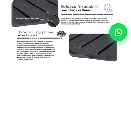
Audi A6 Halı Bagaj Havuzu (2018 - 2024 Arası)
YORUMLAR
(0)
ÖDEME SEÇENEKLERI
ÜRÜN ÖNERILERI