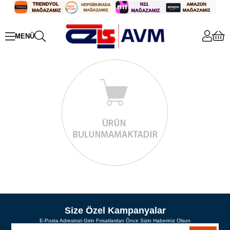
Size Özel Kampanyalar
E-Posta Adresinizi Girin Fırsatlardan Önce Sizin Haberiniz Olsun