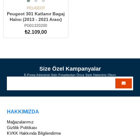
PEUGEOT
Peugeot 301 Katlanır Bagaj
Halısı (2013 - 2021 Arası)
PG01320200
₺2.109,00
SEPETE EKLE
Size Özel Kampanyalar
E-Posta Adresinizi Girin Fırsatlardan Önce Sizin Haberiniz Olsun
HAKKIMIZDA
Mağazalarımız
Gizlilik Politikası
KVKK Hakkında Bilgilendirme